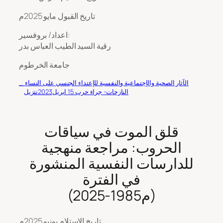
تاريخ القبول مايو 2025م
اعداد/ بروفسير:
رقية السيد الطيب العباس بدر
جامعة الخرطوم
_ الآثار الصحية والإجتماعية والنفسية للإعتداء الجنسي على النساء
النازحات- جراء حرب 15 ابريل2023
نتزيل
قلق الموت في سياقات
الحروب: مراجعة منهجية
للدارسات النفسية المنشورة
في الفترة
(2025-1985م)
تاريخ الاستلام يونيو 2025م