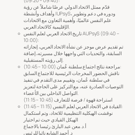
(09:20 – 09:40):
قدّم ممثل الاتحاد الدولي عرضًا شاملاً عن رؤية
وأهداف وأنشطة IUPsyS، ودوره في دعم وتطوير
علم النفس عالميًا، وأهمية التعاون مع الاتحادات
الإقليمية كالاتحاد العربي.
تاريخ الاتحاد العربي لعلم النفس AUPsyS (09:40 –
10:00):
تم تقديم عرض موجز عن نشأة الاتحاد العربي، إنجازاته
السابقة، والتحديات التي واجهها خلال مسيرته، إضافة
إلى رؤيته المستقبلية.
مراجعة نتائج اجتماع سلطنة عُمان (10:00 – 10:45):
ناقش الحضور المخرجات الرئيسية للاجتماع السابق
في سلطنة عُمان، وتقييم مدى التقدم في تنفيذ
التوصيات الصادرة عنه، مع التركيز على الحاجة لتعزيز
التواصل الداخلي بين الأعضاء.
استراحة قهوة / فرصة للتعارف (10:45 – 11:15)
القيادة في الاتحاد العربي لعلم النفس (11:15 – 11:45):
نوقشت الهيكلية التنظيمية للاتحاد، وتم استكمال
الهيكل القيادي حيث تم اختيار
أ.د.معن عبد البارئ رئيسا بالاجماع
د. أحمد الشايع نائبا للرئيس