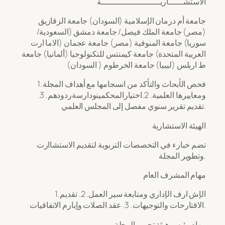
الاستشــــــاريــــــــــــــــــــــــة
جامعة أم درمان الإسلامية (السودان) جامعة الزقازيق
(مصر) جامعة الملك فيصل/ جامعة دمشق (السعودية/
سوريا) جامعة المنوفية (مصر) جامعة عجمان (الاما ارت
العربية المتحدة) جامعة كيمنتس للتكنولوجيا (ألمانيا) جامعة
ط اربلس (ليبيا) جامعة الخرطوم ( السودان)
1. فحص الأبحاث والتأكد من انسجامها مع أهداف المجلة
ومعاييرها العلمية. 2.اختيارالمحكمينودارسةردودهم. 3.
تقديم تقرير سنوي مفصل إلى المجلس العلمي.
الهيئة الاستشارية
تضم خبارء في التخصصات التربوية لتقديم الاستشاارت
وتطوير المجلة.
مهام المشرف العام
1. الإش ارف الإداري ومتابعة سير العمل. 2. تقديم
الاقتارحات والتوجيهات. 3. عقد الصلات وإبارم الاتفاقيات.
مهام رئيس هيئة تحرير المجلة